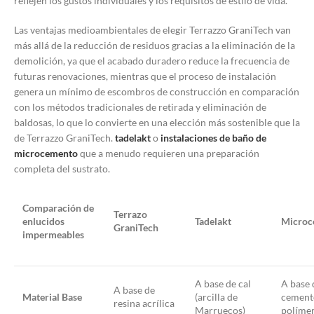
reflejen los gustos individuales y los requisitos de estilo de vida.
Las ventajas medioambientales de elegir Terrazzo GraniTech van
más allá de la reducción de residuos gracias a la eliminación de la
demolición, ya que el acabado duradero reduce la frecuencia de
futuras renovaciones, mientras que el proceso de instalación
genera un mínimo de escombros de construcción en comparación
con los métodos tradicionales de retirada y eliminación de
baldosas, lo que lo convierte en una elección más sostenible que la
de Terrazzo GraniTech.
tadelakt
o
instalaciones de baño de
microcemento
que a menudo requieren una preparación
completa del sustrato.
Comparación de
Terrazo
enlucidos
Tadelakt
Microc
GraniTech
impermeables
A base de cal
A base 
A base de
Material Base
(arcilla de
cement
resina acrílica
Marruecos)
políme