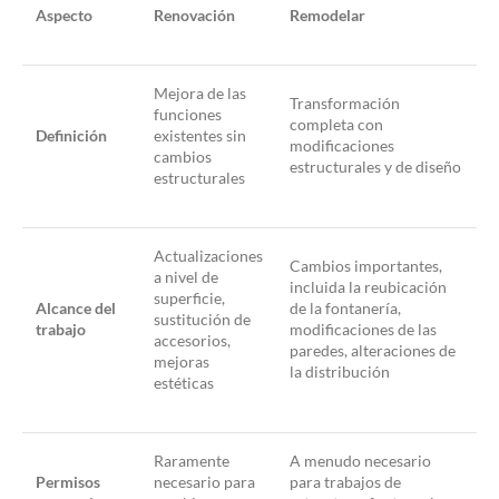
Aspecto
Renovación
Remodelar
Mejora de las
Transformación
funciones
completa con
Definición
existentes sin
modificaciones
cambios
estructurales y de diseño
estructurales
Actualizaciones
Cambios importantes,
a nivel de
incluida la reubicación
superficie,
Alcance del
de la fontanería,
sustitución de
trabajo
modificaciones de las
accesorios,
paredes, alteraciones de
mejoras
la distribución
estéticas
Raramente
A menudo necesario
Permisos
necesario para
para trabajos de