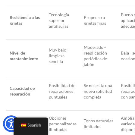
Tecnología
Bueno 
Resistencia a las
Propenso a
superior
aplicac
grietas
grietas finas
antifisuras
adecua
Moderado -
Muy bajo -
Nivel de
reaplicación
Baja - s
limpieza
mantenimiento
periódica de
ocasion
sencilla
jabón
Posibilidad de
Se necesita una
Posibil
Capacidad de
reparaciones
nueva solicitud
repara
reparación
puntuales
completa
con pa
Opciones
Amplia
Opciones de
Tonos naturales
personalizadas
varied
Spanish
color/texturas
limitados
ilimitadas
disponi