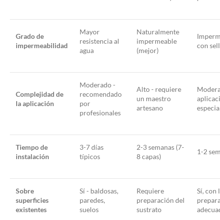
Mayor
Naturalmente
Grado de
Imperm
resistencia al
impermeable
impermeabilidad
con sel
agua
(mejor)
Moderado -
Alto - requiere
Modera
Complejidad de
recomendado
un maestro
aplicac
la aplicación
por
artesano
especia
profesionales
Tiempo de
3-7 días
2-3 semanas (7-
1-2 se
instalación
típicos
8 capas)
Sobre
Sí - baldosas,
Requiere
Sí, con 
superficies
paredes,
preparación del
prepar
existentes
suelos
sustrato
adecua