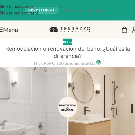
Skip to navigation
No events to display.
NEXT SEMINAR
Skip to main content
Menu
BLOG
Remodelación o renovación del baño: ¿Cuál es la
diferencia?
0
Nick Poly
On 30 de junio de 2025