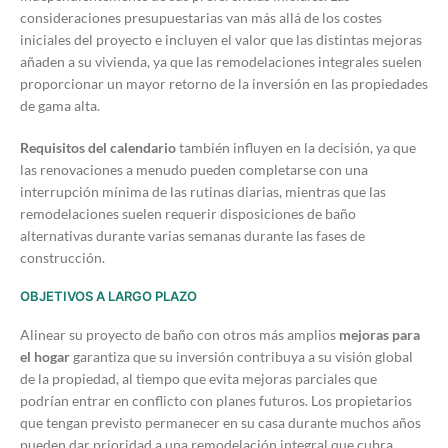
consideraciones presupuestarias van más allá de los costes
iniciales del proyecto e incluyen el valor que las distintas mejoras
añaden a su vivienda, ya que las remodelaciones integrales suelen
proporcionar un mayor retorno de la inversión en las propiedades
de gama alta.
Requisitos del calendario
también influyen en la decisión, ya que
las renovaciones a menudo pueden completarse con una
interrupción mínima de las rutinas diarias, mientras que las
remodelaciones suelen requerir disposiciones de baño
alternativas durante varias semanas durante las fases de
construcción.
OBJETIVOS A LARGO PLAZO
Alinear su proyecto de baño con otros más amplios
mejoras para
el hogar
garantiza que su inversión contribuya a su visión global
de la propiedad, al tiempo que evita mejoras parciales que
podrían entrar en conflicto con planes futuros. Los propietarios
que tengan previsto permanecer en su casa durante muchos años
pueden dar prioridad a una remodelación integral que cubra