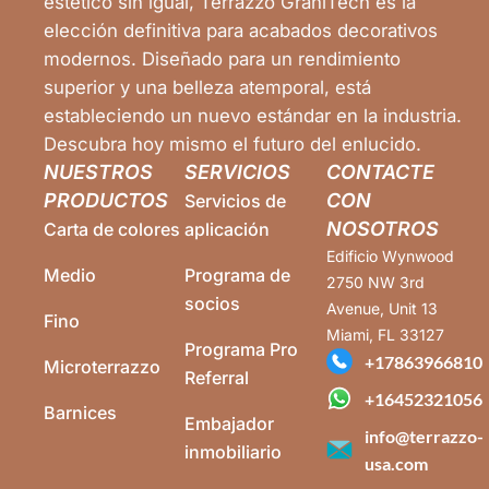
estético sin igual, Terrazzo GraniTech es la
elección definitiva para acabados decorativos
modernos. Diseñado para un rendimiento
superior y una belleza atemporal, está
estableciendo un nuevo estándar en la industria.
Descubra hoy mismo el futuro del enlucido.
NUESTROS
SERVICIOS
CONTACTE
PRODUCTOS
CON
Servicios de
NOSOTROS
Carta de colores
aplicación
Edificio Wynwood
Medio
Programa de
2750 NW 3rd
socios
Avenue, Unit 13
Fino
Miami, FL 33127
Programa Pro
+17863966810
Microterrazzo
Referral
+16452321056
Barnices
Embajador
info@terrazzo-
inmobiliario
usa.com