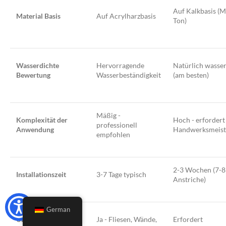
Auf Kalkbasis (
Material Basis
Auf Acrylharzbasis
Ton)
Wasserdichte
Hervorragende
Natürlich wasser
Bewertung
Wasserbeständigkeit
(am besten)
Mäßig -
Komplexität der
Hoch - erfordert
professionell
Anwendung
Handwerksmeist
empfohlen
2-3 Wochen (7-8
Installationszeit
3-7 Tage typisch
Anstriche)
German
Über bestehenden
Ja - Fliesen, Wände,
Erfordert