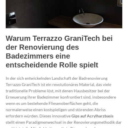
Warum Terrazzo GraniTech bei
der Renovierung des
Badezimmers eine
entscheidende Rolle spielt
In der sich entwickelnden Landschaft der
Badrenovierung
Terrazzo GraniTech ist ein revolutionäres Material, das viele
traditionelle Probleme löst, mit denen Hausbesitzer bei der
Erneuerung ihrer Badezimmer konfrontiert sind, insbesondere
wenn es um bestehende Fliesenoberflächen geht, die
normalerweise einen kostspieligen und störenden Abriss
erfordern würden. Dieses innovative
Gips auf Acrylharzbasis
stellt einen Paradigmenwechsel in der Renovierungsmethodik dar