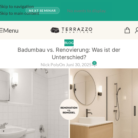
Skip to navigation
No events to display.
NEXT SEMINAR
Skip to main content
Menu
BLOG
Badumbau vs. Renovierung: Was ist der
Unterschied?
0
Nick Poly
On Juni 30, 2025