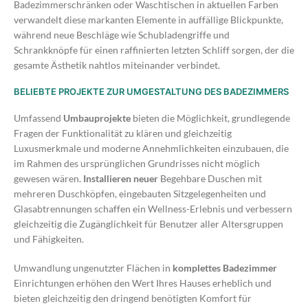
Badezimmerschränken oder Waschtischen in aktuellen Farben
verwandelt diese markanten Elemente in auffällige Blickpunkte,
während neue Beschläge wie Schubladengriffe und
Schrankknöpfe für einen raffinierten letzten Schliff sorgen, der die
gesamte Ästhetik nahtlos miteinander verbindet.
BELIEBTE PROJEKTE ZUR UMGESTALTUNG DES BADEZIMMERS
Umfassend
Umbauprojekte
bieten die Möglichkeit, grundlegende
Fragen der Funktionalität zu klären und gleichzeitig
Luxusmerkmale und moderne Annehmlichkeiten einzubauen, die
im Rahmen des ursprünglichen Grundrisses nicht möglich
gewesen wären.
Installieren neuer
Begehbare Duschen mit
mehreren Duschköpfen, eingebauten Sitzgelegenheiten und
Glasabtrennungen schaffen ein Wellness-Erlebnis und verbessern
gleichzeitig die Zugänglichkeit für Benutzer aller Altersgruppen
und Fähigkeiten.
Umwandlung ungenutzter Flächen in
komplettes Badezimmer
Einrichtungen erhöhen den Wert Ihres Hauses erheblich und
bieten gleichzeitig den dringend benötigten Komfort für