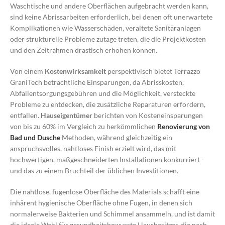
Waschtische und andere Oberflächen aufgebracht werden kann,
sind keine Abrissarbeiten erforderlich, bei denen oft unerwartete
Komplikationen wie Wasserschäden, veraltete Sanitäranlagen
oder strukturelle Probleme zutage treten, die die Projektkosten
und den Zeitrahmen drastisch erhöhen können.
Von einem
Kostenwirksamkeit
perspektivisch bietet Terrazzo
GraniTech beträchtliche Einsparungen, da Abrisskosten,
Abfallentsorgungsgebühren und die Möglichkeit, versteckte
Probleme zu entdecken, die zusätzliche Reparaturen erfordern,
entfallen.
Hauseigentümer
berichten von Kosteneinsparungen
von bis zu 60% im Vergleich zu herkömmlichen
Renovierung von
Bad und Dusche
Methoden, während gleichzeitig ein
anspruchsvolles, nahtloses Finish erzielt wird, das mit
hochwertigen, maßgeschneiderten Installationen konkurriert -
und das zu einem Bruchteil der üblichen Investitionen.
Die nahtlose, fugenlose Oberfläche des Materials schafft eine
inhärent hygienische Oberfläche ohne Fugen, in denen sich
normalerweise Bakterien und Schimmel ansammeln, und ist damit
die ideale Wahl für gesundheitsbewusste Hausbesitzer, die nach