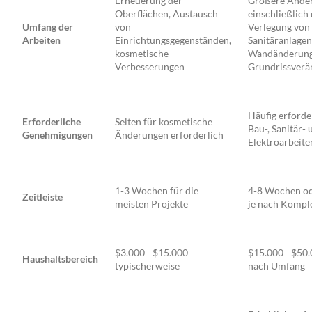
Erneuerung der
Größere Ände
Oberflächen, Austausch
einschließlich
Umfang der
von
Verlegung von
Arbeiten
Einrichtungsgegenständen,
Sanitäranlagen
kosmetische
Wandänderung
Verbesserungen
Grundrissver
Häufig erforde
Erforderliche
Selten für kosmetische
Bau-, Sanitär- 
Genehmigungen
Änderungen erforderlich
Elektroarbeite
1-3 Wochen für die
4-8 Wochen od
Zeitleiste
meisten Projekte
je nach Komple
$3.000 - $15.000
$15.000 - $50.
Haushaltsbereich
typischerweise
nach Umfang