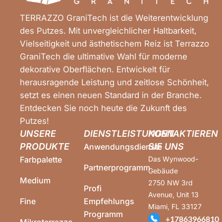
TERRAZZO GraniTech ist die Weiterentwicklung
des Putzes. Mit unvergleichlicher Haltbarkeit,
Vielseitigkeit und ästhetischem Reiz ist Terrazzo
GraniTech die ultimative Wahl für moderne
dekorative Oberflächen. Entwickelt für
herausragende Leistung und zeitlose Schönheit,
setzt es einen neuen Standard in der Branche.
Entdecken Sie noch heute die Zukunft des
Putzes!
UNSERE
DIENSTLEISTUNGEN
KONTAKTIEREN
PRODUKTE
SIE UNS
Anwendungsdienste
Farbpalette
Das Wynwood-
Partnerprogramm
Gebäude
Medium
2750 NW 3rd
Profi
Avenue, Unit 13
Fine
Empfehlungs
Miami, FL 33127
Programm
+17863966810
Mikroterrazzo