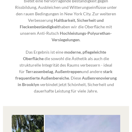
bietet eine hervorragende Beständigkeit gegen
Rissbildung, Ausbleichen und Witterungseinflüsse unter
den rauen Bedingungen in New York City. Zur weiteren
Verbesserung
Haltbarkeit, Sicherheit und
Fleckenbeständigkeit
haben wir die Oberfläche mit
unserem Anti-Rutsch
Hochleistungs-Polyurethan-
Versiegelungen
.
Das Ergebnis ist eine
moderne, pflegeleichte
Oberfläche
die sowohl die Ästhetik als auch die
strukturelle Integrität des Raums verbessern - ideal
für
Terrassenbelag
,
Außentreppen
und andere
stark
frequentierte Außenbereiche
. Diese
Außenrenovierung
in Brooklyn
verbindet jetzt Schönheit, Sicherheit und
dauerhafte Leistung für viele Jahre.