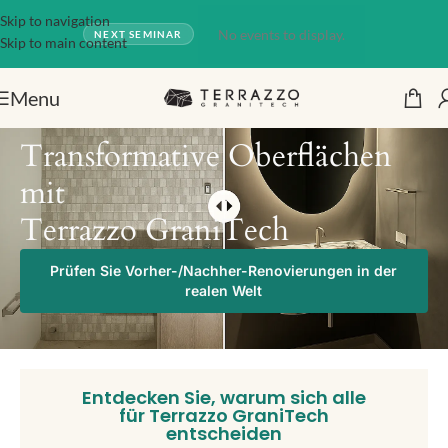
Skip to navigation
No events to display.
NEXT SEMINAR
Skip to main content
Menu
Transformative Oberflächen
mit
Terrazzo GraniTech
Prüfen Sie Vorher-/Nachher-Renovierungen in der
realen Welt
Entdecken Sie, warum sich alle
für Terrazzo GraniTech
entscheiden