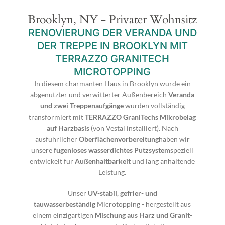
Brooklyn, NY - Privater Wohnsitz
RENOVIERUNG DER VERANDA UND
DER TREPPE IN BROOKLYN MIT
TERRAZZO GRANITECH
MICROTOPPING
In diesem charmanten Haus in Brooklyn wurde ein
abgenutzter und verwitterter Außenbereich
Veranda
und zwei Treppenaufgänge
wurden vollständig
transformiert mit
TERRAZZO GraniTechs Mikrobelag
auf Harzbasis
(von Vestal installiert). Nach
ausführlicher
Oberflächenvorbereitung
haben wir
unsere
fugenloses wasserdichtes Putzsystem
speziell
entwickelt für
Außenhaltbarkeit
und lang anhaltende
Leistung.
Unser
UV-stabil
,
gefrier- und
tauwasserbeständig
Microtopping - hergestellt aus
einem einzigartigen
Mischung aus Harz und Granit
-