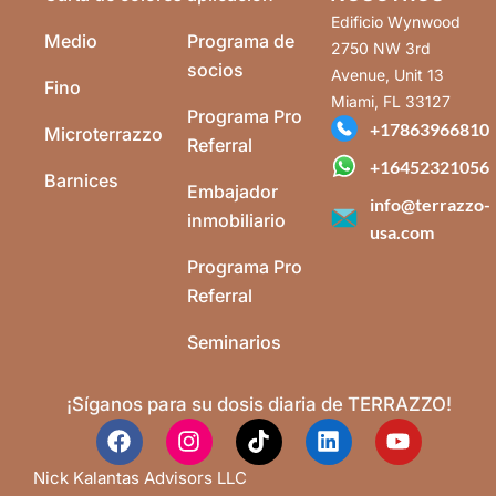
Edificio Wynwood
Medio
Programa de
2750 NW 3rd
socios
Avenue, Unit 13
Fino
Miami, FL 33127
Programa Pro
+17863966810
Microterrazzo
Referral
+16452321056
Barnices
Embajador
info@terrazzo-
inmobiliario
usa.com
Programa Pro
Referral
Seminarios
¡Síganos para su dosis diaria de TERRAZZO!
Nick Kalantas Advisors LLC