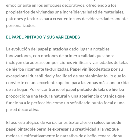
emocionante en los enfoques decorativos, ofreciendo a los
propietarios de viviendas una increíble variedad de materiales,
patrones y texturas para crear entornos de vida verdaderamente
personalizados.
EL PAPEL PINTADO Y SUS VARIEDADES
La evolución del
papel pintado
ha dado lugar a notables
innovaciones, con opciones de primera calidad que ahora
incluyen duraderas composiciones vinílicas y variedades de telas
de hierba ricamente texturizadas.
Papel vinílico
destaca por su
excepcional durabilidad y facilidad de mantenimiento, lo que lo
convierte en una excelente opción para las zonas más concurridas
de su hogar. Por el contrario, el
papel pintado de tela de hierba
proporciona una textura natural y una apariencia orgánica que
funciona a la perfección como un sofisticado punto focal o una
pared decorativa.
El uso estratégico de variaciones texturales en
selecciones de
papel pintado
le permite expresar su creatividad a la vez que
mejora significativamente la narrativa de diseño general de su