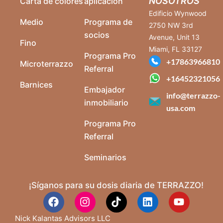
NOSOTROS
Carta de colores
aplicación
Edificio Wynwood
Medio
Programa de
2750 NW 3rd
socios
Avenue, Unit 13
Fino
Miami, FL 33127
Programa Pro
+17863966810
Microterrazzo
Referral
+16452321056
Barnices
Embajador
info@terrazzo-
inmobiliario
usa.com
Programa Pro
Referral
Seminarios
¡Síganos para su dosis diaria de TERRAZZO!
Nick Kalantas Advisors LLC