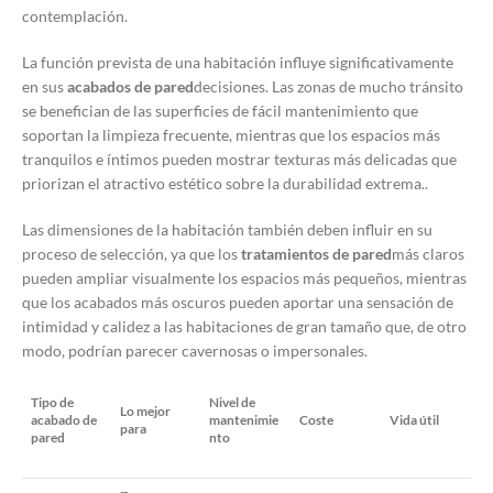
contemplación.
La función prevista de una habitación influye significativamente
en sus
acabados de pared
decisiones. Las zonas de mucho tránsito
se benefician de las superficies de fácil mantenimiento que
soportan la limpieza frecuente, mientras que los espacios más
tranquilos e íntimos pueden mostrar texturas más delicadas que
priorizan el atractivo estético sobre la durabilidad extrema.
.
Las dimensiones de la habitación también deben influir en su
proceso de selección, ya que los
tratamientos de pared
más claros
pueden ampliar visualmente los espacios más pequeños, mientras
que los acabados más oscuros pueden aportar una sensación de
intimidad y calidez a las habitaciones de gran tamaño que, de otro
modo, podrían parecer cavernosas o impersonales.
Tipo de
Nivel de
Lo mejor
acabado de
mantenimie
Coste
Vida útil
para
pared
nto