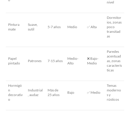
nivel
Dormitor
ios, zonas
Pintura
Suave,
5-7 años
Medio
✅ Alta
poco
mate
sutil
transitad
as
Paredes
acentuad
Papel
Medio-
❌ Bajo-
Patrones
7-15 años
as, zonas
pintado
Alto
Medio
caracterís
ticas
Hormigó
Temas
n
Industrial
Más de
moderno
Bajo
✅ Medio
decorativ
, audaz
25 años
s y
o
rústicos