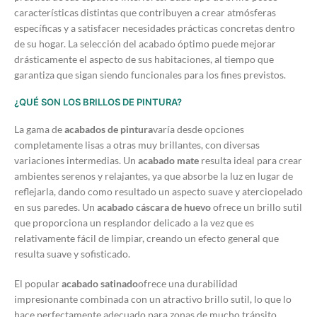
características distintas que contribuyen a crear atmósferas
específicas y a satisfacer necesidades prácticas concretas dentro
de su hogar. La selección del acabado óptimo puede mejorar
drásticamente el aspecto de sus habitaciones, al tiempo que
garantiza que sigan siendo funcionales para los fines previstos.
¿QUÉ SON LOS BRILLOS DE PINTURA?
La gama de
acabados de pintura
varía desde opciones
completamente lisas a otras muy brillantes, con diversas
variaciones intermedias. Un
acabado mate
resulta ideal para crear
ambientes serenos y relajantes, ya que absorbe la luz en lugar de
reflejarla, dando como resultado un aspecto suave y aterciopelado
en sus paredes. Un
acabado cáscara de huevo
ofrece un brillo sutil
que proporciona un resplandor delicado a la vez que es
relativamente fácil de limpiar, creando un efecto general que
resulta suave y sofisticado.
El popular
acabado satinado
ofrece una durabilidad
impresionante combinada con un atractivo brillo sutil, lo que lo
hace perfectamente adecuado para zonas de mucho tránsito