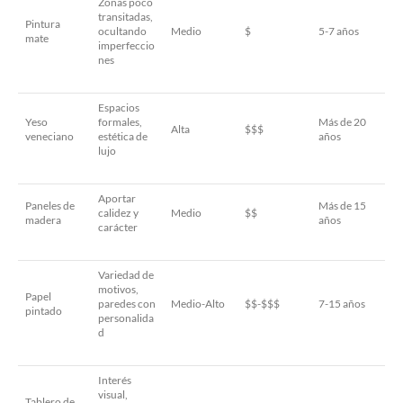
Zonas poco
transitadas,
Pintura
ocultando
Medio
$
5-7 años
mate
imperfeccio
nes
Espacios
Yeso
formales,
Más de 20
Alta
$$$
veneciano
estética de
años
lujo
Aportar
Paneles de
Más de 15
calidez y
Medio
$$
madera
años
carácter
Variedad de
motivos,
Papel
paredes con
Medio-Alto
$$-$$$
7-15 años
pintado
personalida
d
Interés
visual,
Tablero de