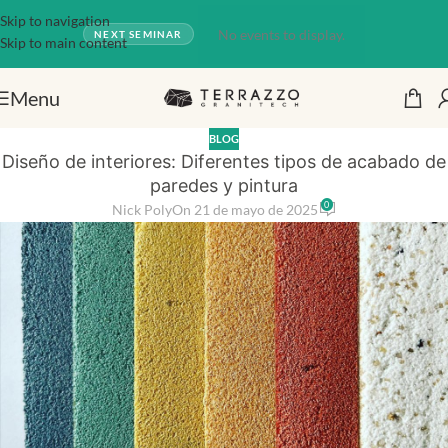
Skip to navigation
No events to display.
NEXT SEMINAR
Skip to main content
Menu
BLOG
Diseño de interiores: Diferentes tipos de acabado de
paredes y pintura
0
Nick Poly
On 21 de mayo de 2025