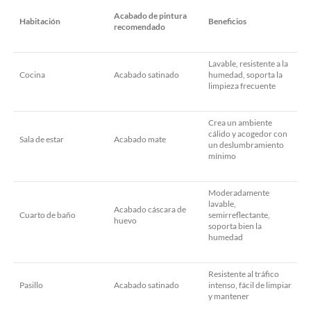
Acabado de pintura
Habitación
Beneficios
recomendado
Lavable, resistente a la
Cocina
Acabado satinado
humedad, soporta la
limpieza frecuente
Crea un ambiente
cálido y acogedor con
Sala de estar
Acabado mate
un deslumbramiento
mínimo
Moderadamente
lavable,
Acabado cáscara de
Cuarto de baño
semirreflectante,
huevo
soporta bien la
humedad
Resistente al tráfico
Pasillo
Acabado satinado
intenso, fácil de limpiar
y mantener