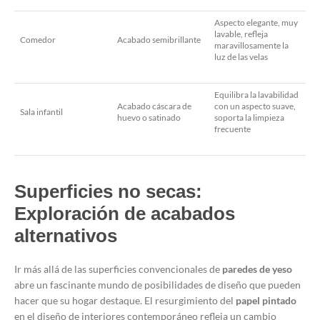
Aspecto elegante, muy
lavable, refleja
Comedor
Acabado semibrillante
maravillosamente la
luz de las velas
Equilibra la lavabilidad
Acabado cáscara de
con un aspecto suave,
Sala infantil
huevo o satinado
soporta la limpieza
frecuente
Superficies no secas:
Exploración de acabados
alternativos
Ir más allá de las superficies convencionales de
paredes de yeso
abre un fascinante mundo de posibilidades de diseño que pueden
hacer que su hogar destaque. El resurgimiento del
papel pintado
en el diseño de interiores contemporáneo refleja un cambio