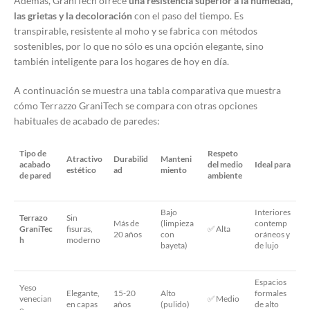
Además, GraniTech ofrece
una resistencia superior a la humedad,
las grietas y la decoloración
con el paso del tiempo. Es
transpirable, resistente al moho y se fabrica con métodos
sostenibles, por lo que no sólo es una opción elegante, sino
también inteligente para los hogares de hoy en día.
A continuación se muestra una tabla comparativa que muestra
cómo Terrazzo GraniTech se compara con otras opciones
habituales de acabado de paredes:
Tipo de
Respeto
Atractivo
Durabilid
Manteni
acabado
del medio
Ideal para
estético
ad
miento
de pared
ambiente
Bajo
Interiores
Terrazo
Sin
Más de
(limpieza
contemp
GraniTec
fisuras,
✅ Alta
20 años
con
oráneos y
h
moderno
bayeta)
de lujo
Espacios
Yeso
Elegante,
15-20
Alto
formales
venecian
✅ Medio
en capas
años
(pulido)
de alto
o