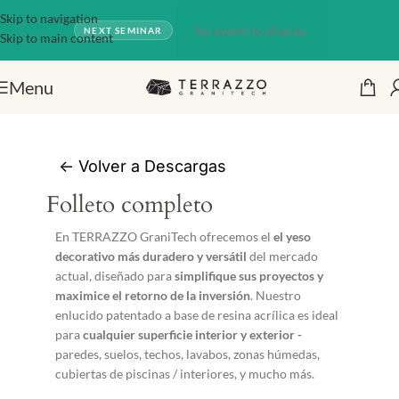
Skip to navigation
No events to display.
NEXT SEMINAR
Skip to main content
Menu
<-
Volver a Descargas
Folleto completo
En TERRAZZO GraniTech ofrecemos el
el yeso
decorativo más duradero y versátil
del mercado
actual, diseñado para
simplifique sus proyectos y
maximice el retorno de la inversión
. Nuestro
enlucido patentado a base de resina acrílica es ideal
para
cualquier superficie interior y exterior -
paredes, suelos, techos, lavabos, zonas húmedas,
cubiertas de piscinas / interiores, y mucho más.