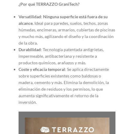
¿Por qué TERRAZZO GraniTech?
Versatilidad
:
Ninguna superficie está fuera de su
alcance.
Ideal para paredes, suelos, techos, zonas
húmedas, encimeras, armarios, cubiertas de piscinas
y mucho más, agilizando el diseño y la coordinación
de la obra.
Durabilidad
: Tecnología patentada antigrietas,
impermeable, antibacteriana y resistente a
productos químicos, arañazos y más.
Coste y eficacia temporal
: Se aplica directamente
sobre superficies existentes como baldosas o
madera, cemento y más. Elimina la demolición, la
eliminación de residuos y los permisos, lo que
aumenta significativamente el retorno de la
inversión.