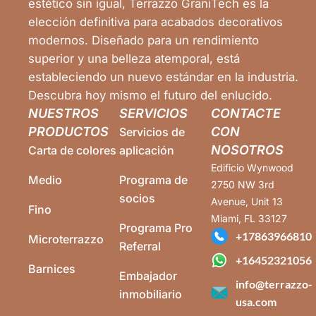
estético sin igual, Terrazzo GraniTech es la
elección definitiva para acabados decorativos
modernos. Diseñado para un rendimiento
superior y una belleza atemporal, está
estableciendo un nuevo estándar en la industria.
Descubra hoy mismo el futuro del enlucido.
NUESTROS
SERVICIOS
CONTACTE
PRODUCTOS
CON
Servicios de
NOSOTROS
Carta de colores
aplicación
Edificio Wynwood
Medio
Programa de
2750 NW 3rd
socios
Avenue, Unit 13
Fino
Miami, FL 33127
Programa Pro
+17863966810
Microterrazzo
Referral
+16452321056
Barnices
Embajador
info@terrazzo-
inmobiliario
usa.com